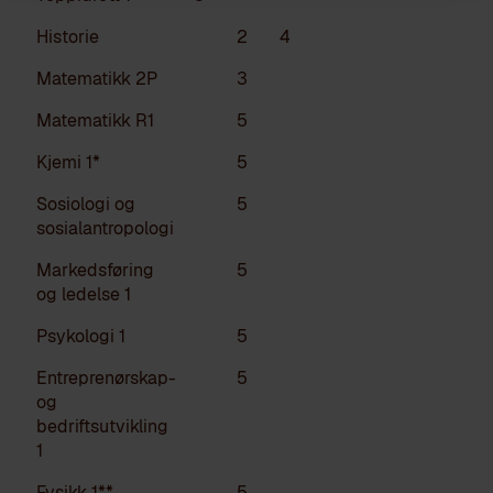
Historie
2
4
Matematikk 2P
3
Matematikk R1
5
Kjemi 1*
5
Sosiologi og
5
sosialantropologi
Markedsføring
5
og ledelse 1
Psykologi 1
5
Entreprenørskap-
5
og
bedriftsutvikling
1
Fysikk 1**
5