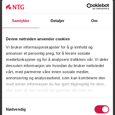
Psykologi 2
Entreprenørskap- og bedriftsutvikling 2
Samtykke
Detaljer
Om
Blokk 3 (velg ett fag):
Markedsføring og ledelse 2
Denne nettsiden anvender cookies
Sosialkunnskap
Vi bruker informasjonskapsler for å gi innhold og
Kjemi 2
annonser et personlig preg, for å levere sosiale
mediefunksjoner og for å analysere trafikken vår. Vi deler
dessuten informasjon om hvordan du bruker nettstedet
vårt, med partnerne våre innen sosiale medier,
annonsering og analysearbeid, som kan kombinere den
Fag- og timefordeling ved NTG Bergen:
med annen informasjon du har gjort tilgjengelig for dem,
eller som de har samlet inn gjennom din bruk av
(Timetall er oppgitt per uke)
tjenestene deres.
Samtykkevalg
Felles almenne
VG
VG
VG 3
Nødvendig
fag
1
2