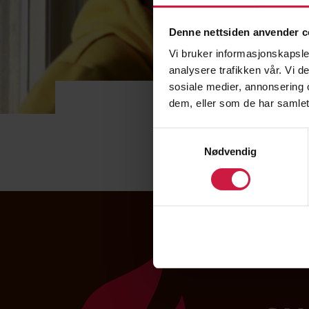
Denne nettsiden anvender c
Vi bruker informasjonskapsler
analysere trafikken vår. Vi 
sosiale medier, annonsering 
NTG Be
dem, eller som de har samlet
Samtykkevalg
Skoleferie og frid
Nødvendig
[table “” not found /]