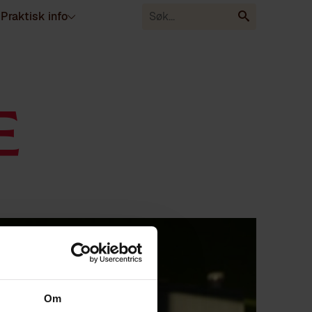
Praktisk info
E
Om