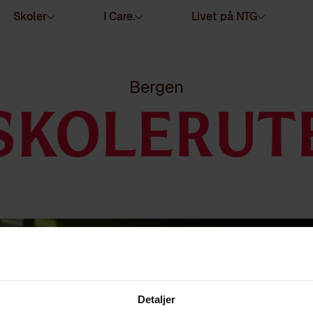
Skoler
I Care.
Livet på NTG
Bergen
SKOLERUT
Detaljer