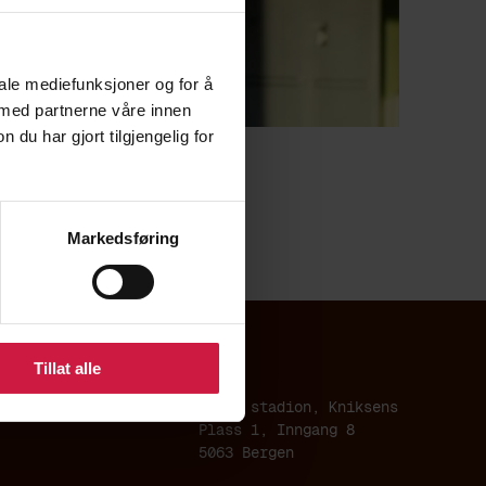
iale mediefunksjoner og for å
 med partnerne våre innen
u har gjort tilgjengelig for
022/23
Markedsføring
Tillat alle
Brann stadion, Kniksens
Plass 1, Inngang 8
5063 Bergen