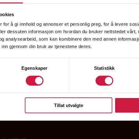
ookies
 for å gi innhold og annonser et personlig preg, for å levere sos
deler dessuten informasjon om hvordan du bruker nettstedet vårt,
og analysearbeid, som kan kombinere den med annen informasjon d
rgen skolerute 2
 inn gjennom din bruk av tjenestene deres.
ager for skoleåret 2022/23
Egenskaper
Statistikk
Tillat utvalgte