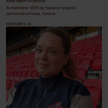
Anna Bøhm-Krumsvik
Kontaktlærer 1BEB og faglærer engelsk,
samfunnskunnskap, historie
ANNKRU@NTG.NO