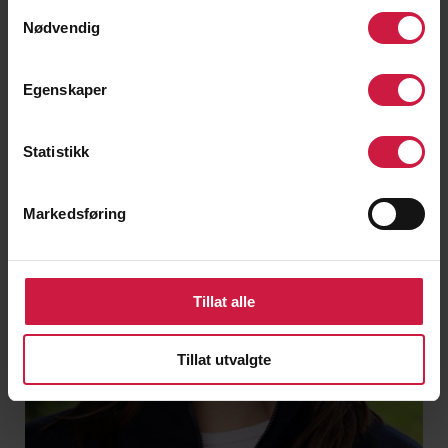
Samtykkevalg
Nødvendig
Pål Karlsen
Faglærer, kontaktlærer vg2
Egenskaper
PAL.KARLSEN@NTG.NO
Statistikk
Markedsføring
Tillat alle
Tillat utvalgte