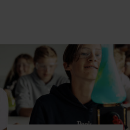
SKOLE – NTG BODØ