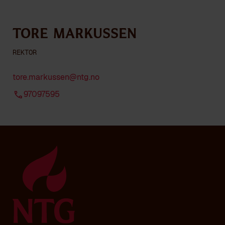
Tore Markussen
REKTOR
tore.markussen@ntg.no
97097595