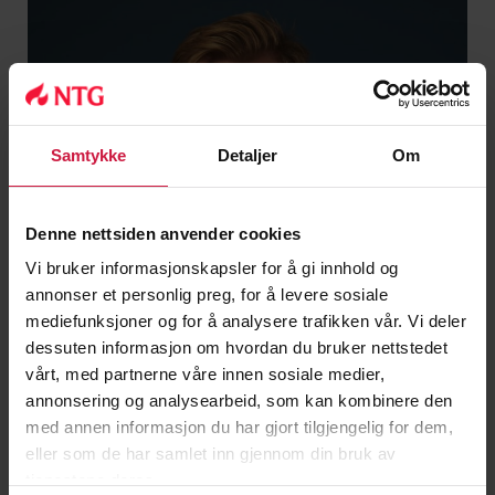
Samtykke
Detaljer
Om
Denne nettsiden anvender cookies
Vi bruker informasjonskapsler for å gi innhold og
annonser et personlig preg, for å levere sosiale
mediefunksjoner og for å analysere trafikken vår. Vi deler
dessuten informasjon om hvordan du bruker nettstedet
vårt, med partnerne våre innen sosiale medier,
annonsering og analysearbeid, som kan kombinere den
med annen informasjon du har gjort tilgjengelig for dem,
eller som de har samlet inn gjennom din bruk av
Tobias S. Foss
tjenestene deres.