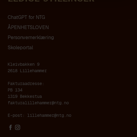
ChatGPT for NTG
ÅPENHETSLOVEN
Personvern­erklæring
Skoleportal
Kleivbakken 9
2618 Lillehammer
Fakturaadresse:
PB 134
1319 Bekkestua
fakturalillehammer@ntg.no
E-post:
lillehammer@ntg.no