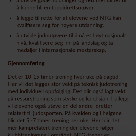
å utvikle gode holdninger og rett mentalitet til
å kunne bli en toppidrettsutøver.
å legge til rette for at elevene ved NTG kan
kvalifisere seg for høyere utdanning.
å utvikle judoutøvere til å nå et høyt nasjonalt
nivå, kvalifisere seg inn på landslag og ta
medaljer i internasjonale mesterskap.
Gjennomføring
Det er 10-15 timer trening hver uke på dagtid.
Her vil det legges stor vekt på teknisk judotrening
med individuell oppfølging. Det blir også lagt vekt
på ressurstrening som styrke og kondisjon. I tillegg
vil elevene også utøve en del andre idretter
relatert til judosporten. På kvelden og i helgene
blir det 5 -7 timer trening per uke. Her blir det
mer kamprelatert trening der elevene følger
klubbtreningene i området. NTG-trener er