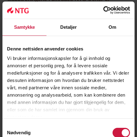
tilstede på flere av kveldstreningene. Det blir
også satt av tid til egentrening.
Samtykke
Detaljer
Om
I løpet av skoleåret vil NTG judo ha 5 – 7
samlingsuker i både inn- og utland. Utøverne vil bli
testet regelmessig for å kontrollere
Denne nettsiden anvender cookies
treningsopplegg, fremgang, målsetning og
motivasjon.
Vi bruker informasjonskapsler for å gi innhold og
annonser et personlig preg, for å levere sosiale
Fasiliteter
mediefunksjoner og for å analysere trafikken vår. Vi deler
dessuten informasjon om hvordan du bruker nettstedet
NTG judo trener judo i Ippon judoklubb sine store
vårt, med partnerne våre innen sosiale medier,
og moderne lokaler i Nadderudhallen i
annonsering og analysearbeid, som kan kombinere den
gangavstand fra NTG. NTG har eget
med annen informasjon du har gjort tilgjengelig for dem,
treningssenter på over 1000 kvadratmeter
eller som de har samlet inn gjennom din bruk av
utarbeidet av landets fremste eksperter på
tjenestene deres.
basistrening.
Samtykkevalg
Nødvendig
Kostnader