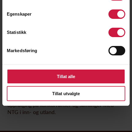
Skolepenger
Egenskaper
NTG mottar offentlig tilskudd for elevene. Dette
statstilskuddet dekker hoveddelen av
Statistikk
driftsutgiftene, slik at eleven kun betaler en
mindre andel skolepenger.
Markedsføring
Utvidet toppidrettstilbud
Utover det lovpålagte skoletilbudet tilbyr
Tillat alle
Stiftelsen NTG i samarbeid med avdeling judo et
utvidet toppidrettstilbud. Det utvidede
toppidrettstilbudet innebærer en helhetlig
Tillat utvalgte
oppfølging, oppfølging på kveldstreninger,
oppfølging på konkurranser og samlinger med
NTG i inn- og utland.