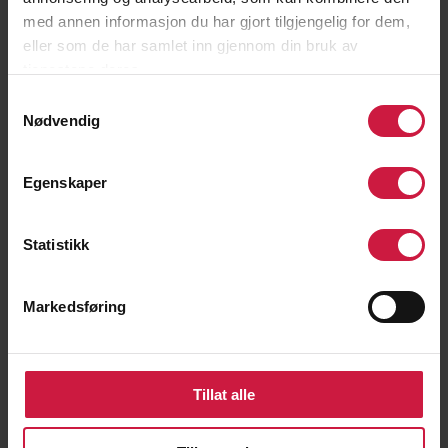
med annen informasjon du har gjort tilgjengelig for dem,
eller som de har samlet inn gjennom din bruk av
tjenestene deres.
Hvorfor NTG Geilo?
Samtykkevalg
Nødvendig
Vi har som mål å være blant landets
ledende skigymnas.
Egenskaper
For å lykkes stiller vi høye krav – både til
våre elever og til oss selv. Vi tror på
Statistikk
målrettet arbeid, gode holdninger og et
sterkt utviklingsmiljø.
Markedsføring
Hos oss får du:
✓
Matching på ski og barmark
Tillat alle
✓
Et inspirerende prestasjonsmiljø