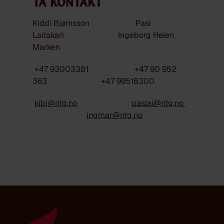
Ta Kontakt
Kiddi Bjørnsson Pasi
Laitakari Ingeborg Helen
Marken
+47 93003381 +47 90 952
363 +47 99518300
kibj@ntg.no
paslai@ntg.no
ingmar@ntg.no