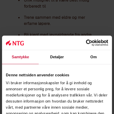
Unik mulighet til å være best mulig
forberedt til
Trene sammen med eldre og mer
erfarne løpere.
Bli kjent med jevnaldrende fra andre
miljøer.
Oppleve treningshverdagen ved NTG
Samtykke
Detaljer
Om
Geilo.
Delta som prøvekjører på våre FIS-renn
Denne nettsiden anvender cookies
i desember og april.
Vi bruker informasjonskapsler for å gi innhold og
annonser et personlig preg, for å levere sosiale
mediefunksjoner og for å analysere trafikken vår. Vi deler
dessuten informasjon om hvordan du bruker nettstedet
vårt, med partnerne våre innen sosiale medier,
annonsering og analysearbeid, som kan kombinere den