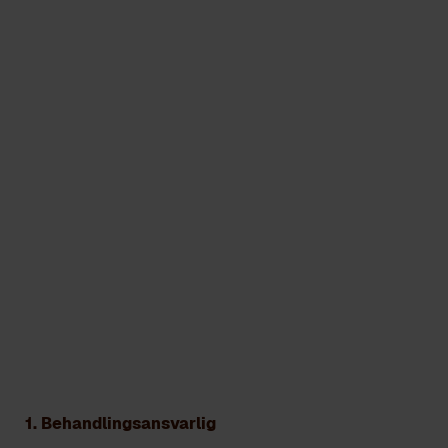
PERSONVERNERKLÆRING –
SØKNAD OM I CARE
STIPEND
1. Behandlingsansvarlig