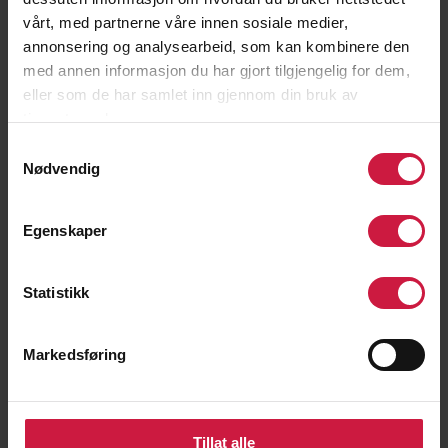
Kun vurderingskomiteen har tilgang til
vårt, med partnerne våre innen sosiale medier,
opplysningene. Vurderingskomiteen består av Ida
annonsering og analysearbeid, som kan kombinere den
Njåtun, Øyvind Sandbakk, Susanne Skeid Fossum
med annen informasjon du har gjort tilgjengelig for dem,
og Øyvind Eide.
eller som de har samlet inn gjennom din bruk av
Alle ansatte er underlagt taushetsplikt
tjenestene deres.
Samtykkevalg
Opplysningene deles ikke med andre ansatte eller
Nødvendig
tredjeparter uten rettslig grunnlag. Navn, idrett og
skole på de som blir I Care ambassadører vil bli
offentliggjort, noe som både innebærer de som får
Egenskaper
dekket skolepenger og kostnader til utvidet
toppidrett, og de som får et grunnstipend for å
Statistikk
bidra som ambassadør. Det vil ikke komme frem
hvem som er i de ulike kategoriene.
Markedsføring
Ekstern sponsor mottar kun nødvendig informasjon
knyttet til tildeling, ikke fullstendig søknadsgrunnlag
eller dokumentasjon, med mindre annet er særskilt
avtalt.
Tillat alle