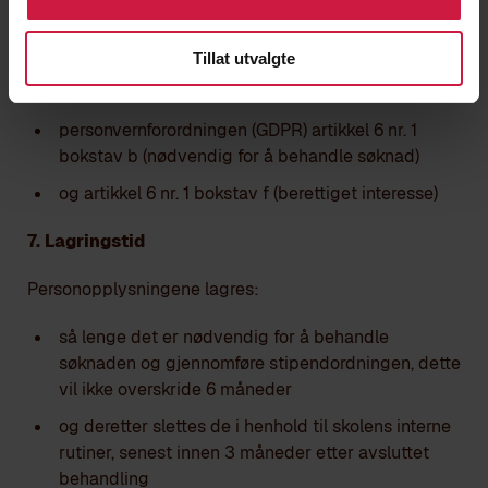
6. Rettslig grunnlag
Tillat utvalgte
Behandlingen skjer med grunnlag i:
personvernforordningen (GDPR) artikkel 6 nr. 1
bokstav b (nødvendig for å behandle søknad)
og artikkel 6 nr. 1 bokstav f (berettiget interesse)
7. Lagringstid
Personopplysningene lagres:
så lenge det er nødvendig for å behandle
søknaden og gjennomføre stipendordningen, dette
vil ikke overskride 6 måneder
og deretter slettes de i henhold til skolens interne
rutiner, senest innen 3 måneder etter avsluttet
behandling