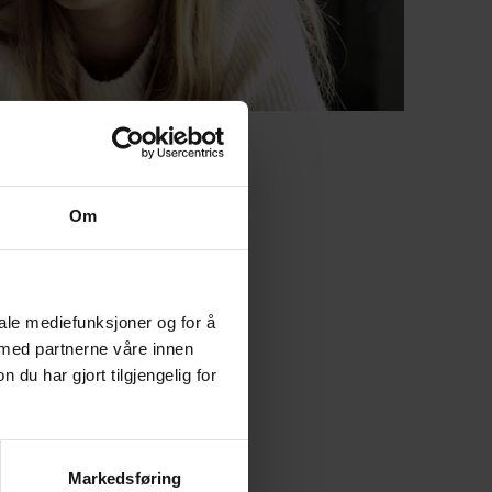
Om
gsvinger
sliv».
iale mediefunksjoner og for å
 med partnerne våre innen
u har gjort tilgjengelig for
kriftlig
ager pr. uke.
 likevel ikke en
Markedsføring