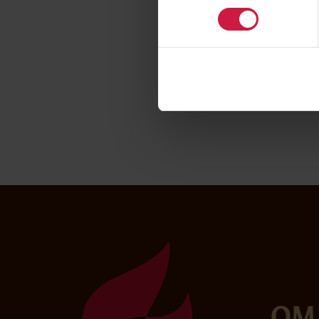
Helhetlig oppfølging
gir elevene tett opp
Vi bruker Microsoft
elektroniske lærebø
Om