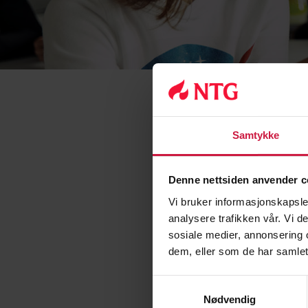
Samtykke
Denne nettsiden anvender c
I tillegg til de van
ungdomsskole tilbud 
Vi bruker informasjonskapsler
analysere trafikken vår. Vi 
sosiale medier, annonsering 
Vi tilbyr tysk som f
dem, eller som de har samlet
avgangseksamen for 1
Effektiv bruk av stu
Samtykkevalg
leksefri skole.
Nødvendig