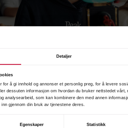
Detaljer
ookies
lige skolefagene på ungdomstrinnet, får du ved NTG Kon
om valgfagene «Fysisk aktivitet og helse» og «Friluft
 for å gi innhold og annonser et personlig preg, for å levere sos
deler dessuten informasjon om hvordan du bruker nettstedet vårt,
og analysearbeid, som kan kombinere den med annen informasjon d
remmedspråk og har som alle andre skoler, muntlig og s
 inn gjennom din bruk av tjenestene deres.
0. trinn. Studietid med lærer er timeplanfestet 2-4 d
dietid medfører minimalt med leksearbeid hjemme. Vi er
Egenskaper
Statistikk