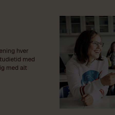
rening hver
studietid med
ig med alt