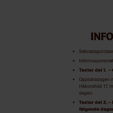
INF
Søknadsportale
Informasjonsmøt
Tester del 1. – 
Opptaksdagen m
Håkonshall 17. m
dagen.
Tester del 2. –
følgende dager