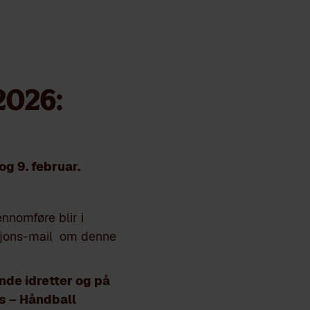
026:
og 9. februar.
nnomføre blir i
tasjons-mail om denne
ende idretter og på
rs – Håndball