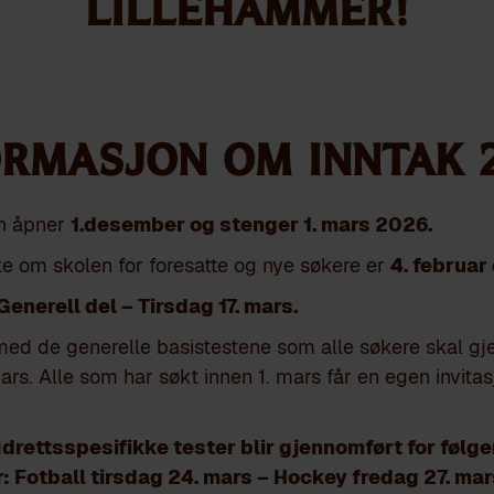
Lillehammer!
ORMASJON OM INNTAK 2
n åpner
1.desember og stenger 1. mars 2026.
e om skolen for foresatte og nye søkere er
4. februar 
Generell del – Tirsdag 17. mars.
ed de generelle basistestene
som alle søkere skal gje
ars. Alle som har søkt innen 1. mars får en egen invi
 Idrettsspesifikke tester blir gjennomført for følg
: Fotball tirsdag 24. mars – Hockey fredag 27. ma