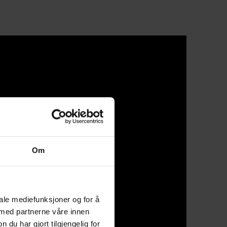
Om
iale mediefunksjoner og for å
 med partnerne våre innen
u har gjort tilgjengelig for