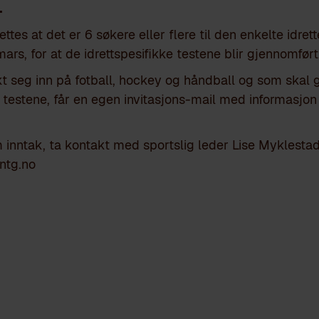
.
ttes at det er 6 søkere eller flere til den enkelte idrette
ars, for at de idrettspesifikke testene blir gjennomført
kt seg inn på fotball, hockey og håndball og som skal
e testene,
får en egen invitasjons-mail med informasjon r
 inntak, ta kontakt med sportslig leder Lise Myklesta
ntg.no