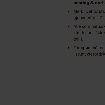
onsdag 8. april
Merk! Det forutse
gjennomført 17. m
Alle som har sø
idrettsspesifikk
del 1.
For spørsmål om
lise.myklestad@