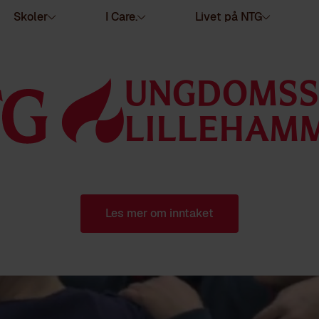
Skoler
I Care.
Livet på NTG
UNGDOMSS
LILLEHAM
Les mer om inntaket