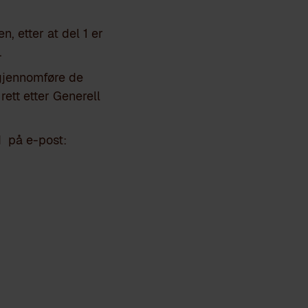
n, etter at del 1 er
.
 gjennomføre de
ett etter Generell
d på e-post: