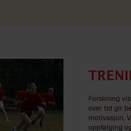
Tren
Forskning vise
over tid gir 
motivasjon. Vi
oppfølging og